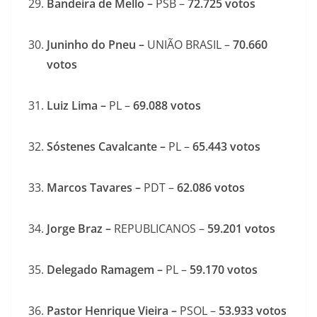
Bandeira de Mello –
PSB –
72.725
votos
Juninho do Pneu –
UNIÃO BRASIL –
70.660
votos
Luiz Lima –
PL –
69.088
votos
Sóstenes Cavalcante –
PL –
65.443
votos
Marcos Tavares –
PDT –
62.086
votos
Jorge Braz –
REPUBLICANOS –
59.201
votos
Delegado Ramagem –
PL –
59.170
votos
Pastor Henrique Vieira –
PSOL –
53.933
votos