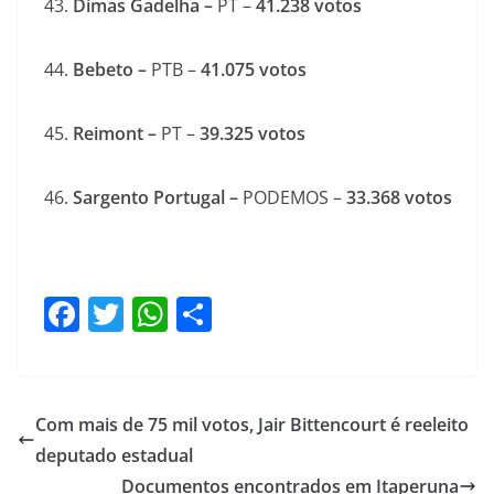
Dimas Gadelha –
PT –
41.238
votos
Bebeto –
PTB –
41.075 v
otos
Reimont –
PT –
39.325
votos
Sargento Portugal –
PODEMOS –
33.368 votos
F
T
W
S
a
w
h
h
c
itt
at
ar
e
er
s
e
Com mais de 75 mil votos, Jair Bittencourt é reeleito
b
A
deputado estadual
o
p
Documentos encontrados em Itaperuna