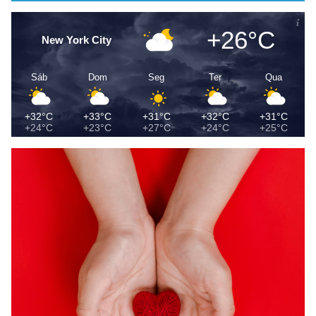
+26°C
New York City
Sáb
Dom
Seg
Ter
Qua
+32°C
+33°C
+31°C
+32°C
+31°C
+24°C
+23°C
+27°C
+24°C
+25°C