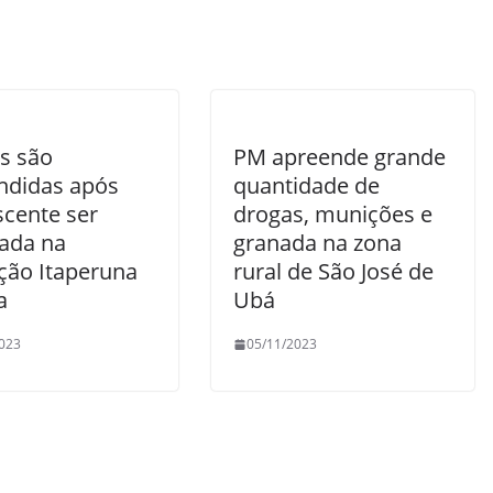
s são
PM apreende grande
ndidas após
quantidade de
scente ser
drogas, munições e
ada na
granada na zona
ção Itaperuna
rural de São José de
a
Ubá
023
05/11/2023