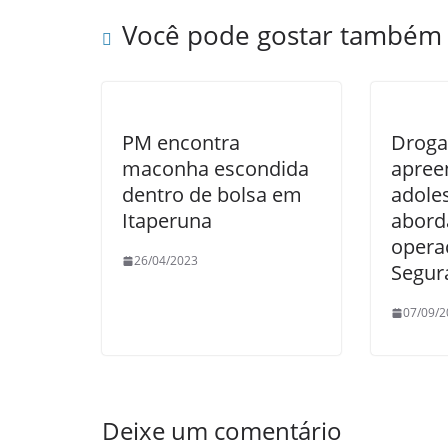
o
p
Você pode gostar também
o
p
k
PM encontra
Droga
maconha escondida
apree
dentro de bolsa em
adole
Itaperuna
abord
opera
26/04/2023
Segur
07/09/2
Deixe um comentário