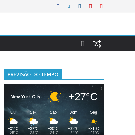
PREVISÃO DO TEMPO
+27°C
New York City
Qui
Sex
Sáb
Dom
Seg
+31°C
+32°C
+30°C
+32°C
+31°C
+25°C
+23°C
+24°C
+24°C
+27°C