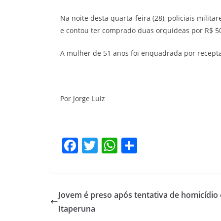
Na noite desta quarta-feira (28), policiais milit
e contou ter comprado duas orquídeas por R$ 5
A mulher de 51 anos foi enquadrada por recepta
Por Jorge Luiz
F
T
W
S
a
w
h
h
c
itt
at
ar
e
er
s
e
Jovem é preso após tentativa de homicídio
b
A
Itaperuna