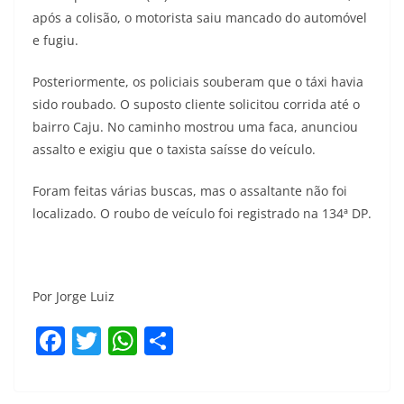
após a colisão, o motorista saiu mancado do automóvel
e fugiu.
Posteriormente, os policiais souberam que o táxi havia
sido roubado. O suposto cliente solicitou corrida até o
bairro Caju. No caminho mostrou uma faca, anunciou
assalto e exigiu que o taxista saísse do veículo.
Foram feitas várias buscas, mas o assaltante não foi
localizado. O roubo de veículo foi registrado na 134ª DP.
Por Jorge Luiz
F
T
W
S
a
w
h
h
c
itt
at
ar