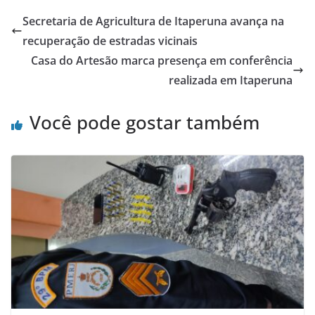
e
er
s
e
Secretaria de Agricultura de Itaperuna avança na
b
A
recuperação de estradas vicinais
o
p
Casa do Artesão marca presença em conferência
o
p
realizada em Itaperuna
k
Você pode gostar também