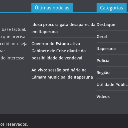
Últimas notícias
Categorias
Idosa procura gata desaparecida
Destaque
 base factual,
em Itaperuna
 o que precisa
Geral
cotidiano, seja
Governo do Estado ativa
Itaperuna
mar
Gabinete de Crise diante da
 de interesse
possibilidade de vendaval
Polícia
Ao vivo: sessão ordinária na
Região
Câmara Municipal de Itaperuna
Utilidade Públic
Videos
tos reservados.