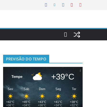
PREVISÃO DO TEMPO
+39°C
Tempe
Sex
Sáb
Dom
Seg
Ter
+42°C
+45°C
+43°C
+41°C
+38°C
+36°C
+34°C
+36°C
+34°C
+32°C