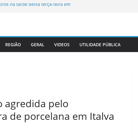
ros na tarde desta terça-feira em
a desaparecida em Itaperuna
ativa Gabinete de Crise diante da
endaval
dinária na Câmara Municipal de
REGIÃO
GERAL
VIDEOS
UTILIDADE PÚBLICA
irmam termo de cooperação técnica e
la da Advocacia na sede do tribunal
o agredida pelo
a de porcelana em Italva