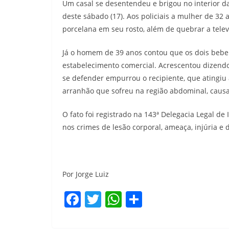
Um casal se desentendeu e brigou no interior da
deste sábado (17). Aos policiais a mulher de 3
porcelana em seu rosto, além de quebrar a telev
Já o homem de 39 anos contou que os dois beber
estabelecimento comercial. Acrescentou dizendo 
se defender empurrou o recipiente, que ating
arranhão que sofreu na região abdominal, causad
O fato foi registrado na 143ª Delegacia Legal d
nos crimes de lesão corporal, ameaça, injúria e 
Por Jorge Luiz
F
T
W
S
a
w
h
h