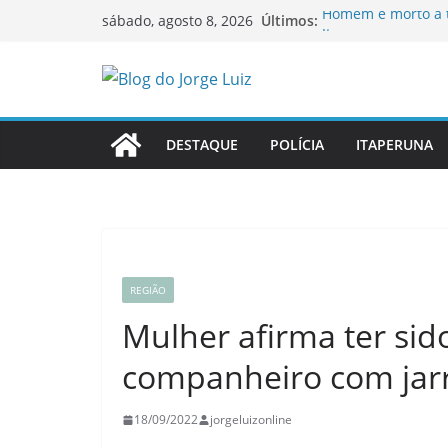
Pular
Últimos:
Homem é morto a ti
sábado, agosto 8, 2026
para
Itaperuna
Idosa procura gat
o
Governo do Estado 
conteúdo
possibilidade de v
Ao vivo: sessão or
Itaperuna
DESTAQUE
POLÍCIA
ITAPERUNA
OAB-RJ e TCE-RJ f
inauguram nova Sa
REGIÃO
Mulher afirma ter sid
companheiro com jarr
18/09/2022
jorgeluizonline