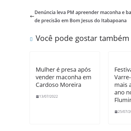
c
itt
at
ar
e
er
s
e
Denúncia leva PM apreender maconha e ba
b
A
de precisão em Bom Jesus do Itabapoana
o
p
Você pode gostar também
o
p
k
Mulher é presa após
Festiv
vender maconha em
Varre-
Cardoso Moreira
mais 
ano n
13/07/2022
Flumi
25/07/2