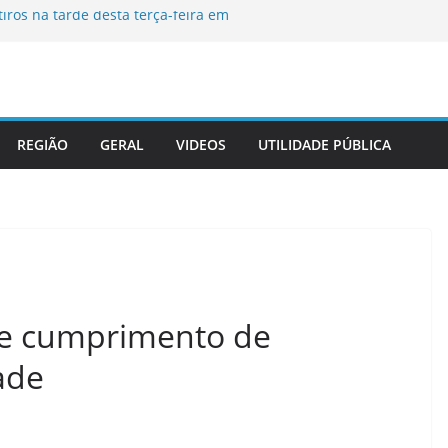
ros na tarde desta terça-feira em
a desaparecida em Itaperuna
ativa Gabinete de Crise diante da
endaval
dinária na Câmara Municipal de
REGIÃO
GERAL
VIDEOS
UTILIDADE PÚBLICA
irmam termo de cooperação técnica e
la da Advocacia na sede do tribunal
te cumprimento de
ade