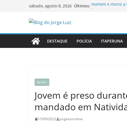
Pular
Últimos:
Homem é morto a ti
sábado, agosto 8, 2026
para
Itaperuna
Idosa procura gat
o
Governo do Estado 
conteúdo
possibilidade de v
Ao vivo: sessão or
Itaperuna
DESTAQUE
POLÍCIA
ITAPERUNA
OAB-RJ e TCE-RJ f
inauguram nova Sa
REGIÃO
Jovem é preso duran
mandado em Nativid
15/09/2022
jorgeluizonline