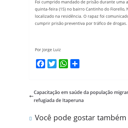
Foi cumprido mandado de prisão durante uma açã
quinta-feira (15) no bairro Cantinho do Fiorello, 
localizado na residência. O rapaz foi comunicado
cumprir prisão preventiva por tráfico de drogas.
Por Jorge Luiz
F
T
W
S
a
w
h
h
c
itt
at
ar
e
er
s
e
Capacitação em saúde da população migran
b
A
refugiada de Itaperuna
o
p
Você pode gostar também
o
p
k