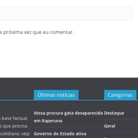
a próxima vez que eu comentar.
Últimas notícias
Categorias
Idosa procura gata desaparecida
Destaque
 base factual,
em Itaperuna
 o que precisa
Geral
cotidiano, seja
Governo do Estado ativa