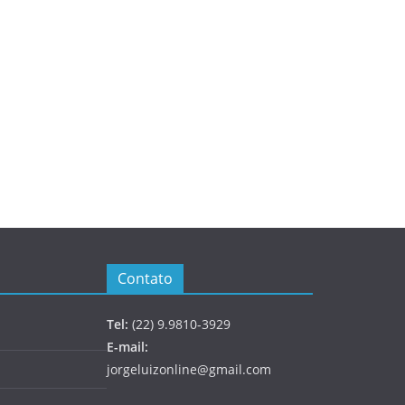
Contato
Tel:
(22) 9.9810-3929
E-mail:
jorgeluizonline@gmail.com