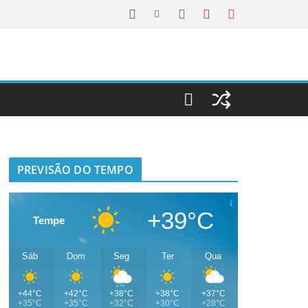
PREVISÃO DO TEMPO
+39°C
Tempe
Sáb
Dom
Seg
Ter
Qua
+44°C
+42°C
+38°C
+38°C
+37°C
+35°C
+35°C
+32°C
+30°C
+28°C