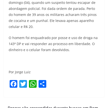
domingo (04), quando um suspeito tentou escapar de
abordagem policial. Foi dada ordem de parada. Perto
do homem de 39 anos os militares acharam três pinos
de cocaína e um punhal. Ele levava apenas aparelho
celular e R$ 20.
O homem foi enquadrado por posse e uso de droga na
143ª DP e vai responder ao processo em liberdade. O
dinheiro e o celular foram devolvidos.
Por Jorge Luiz
F
T
W
S
a
w
h
h
c
itt
at
ar
e
er
s
e
Drogas são apreendidas durante buscas em Bom