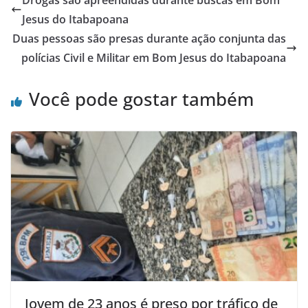
b
A
Jesus do Itabapoana
o
p
Duas pessoas são presas durante ação conjunta das
o
p
polícias Civil e Militar em Bom Jesus do Itabapoana
k
Você pode gostar também
Jovem de 23 anos é preso por tráfico de