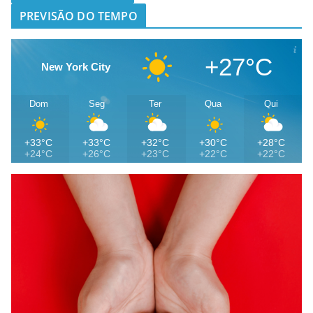
PREVISÃO DO TEMPO
+27°C
New York City
Dom
Seg
Ter
Qua
Qui
+33°C
+33°C
+32°C
+30°C
+28°C
+24°C
+26°C
+23°C
+22°C
+22°C