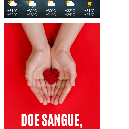
+31°C
+32°C
+30°C
+32°C
+31°C
+25°C
+23°C
+24°C
+24°C
+27°C