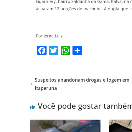
Guarniery, bairro Saldanha da Gama, Italva, na no
acharam 12 porções de maconha. A dupla que est
Por Jorge Luiz
F
T
W
S
a
w
h
h
c
itt
at
ar
e
er
s
e
Suspeitos abandonam drogas e fogem em
b
A
Itaperuna
o
p
Você pode gostar també
o
p
k