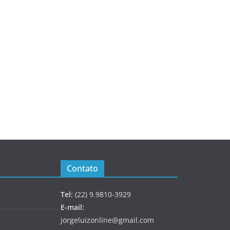
Contato
Tel:
(22) 9.9810-3929
E-mail:
jorgeluizonline@gmail.com