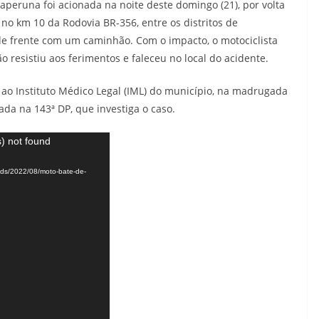
peruna foi acionada na noite deste domingo (21), por volta
 no km 10 da Rodovia BR-356, entre os distritos de
 frente com um caminhão. Com o impacto, o motociclista
o resistiu aos ferimentos e faleceu no local do acidente.
ao Instituto Médico Legal (IML) do município, na madrugada
rada na 143ª DP, que investiga o caso.
) not found
oads/2022/08/moto-bate-de-