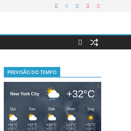
PREVISÃO DO TEMPO
+32°C
New York City
Qui
Sex
Sáb
Dom
Seg
+31°C
+32°C
+30°C
+32°C
+31°C
+25°C
+23°C
+25°C
+24°C
+26°C