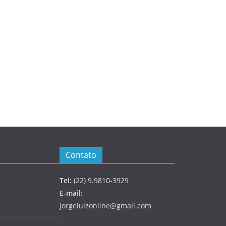
Contato
Tel:
(22) 9.9810-3929
E-mail:
jorgeluizonline@gmail.com