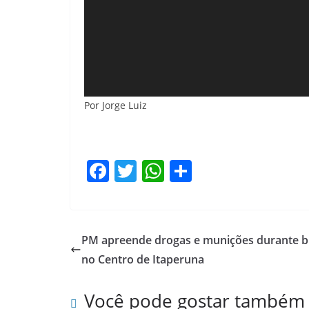
Por Jorge Luiz
F
T
W
S
a
w
h
h
c
itt
at
ar
e
er
s
e
PM apreende drogas e munições durante b
b
A
no Centro de Itaperuna
o
p
Você pode gostar também
o
p