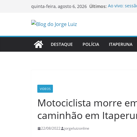
Pular
Últimos:
Ao vivo: sess
quinta-feira, agosto 6, 2026
para
Itaperuna
Ao vivo: sess
o
Itaperuna
conteúdo
OAB-RJ e TCE-
inauguram nov
Homem é morto
DESTAQUE
POLÍCIA
ITAPERUNA
Itaperuna
Colégio Estad
novos estuda
VIDEOS
Motociclista morre em
caminhão em Itaperu
22/08/2022
jorgeluizonline