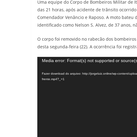
Uma equipe do Corpo de Bombeiros Militar de Ita
das 21 horas, após acidente de trânsito ocorrido
Comendador Venâncio e Raposo. A moto bateu de
identificado como Nelson S. Alvez, de 37 anos, nã
O corpo foi removido no rabecão dos bombeiros 
desta segunda-feira (22). A ocorrência foi regist
Tocador
Media error: Format(s) not supported or source(s
de
Fazer download do arquivo: http://jorgeluiz.online/wp-content/upl
vídeo
frente.mp4?_=1