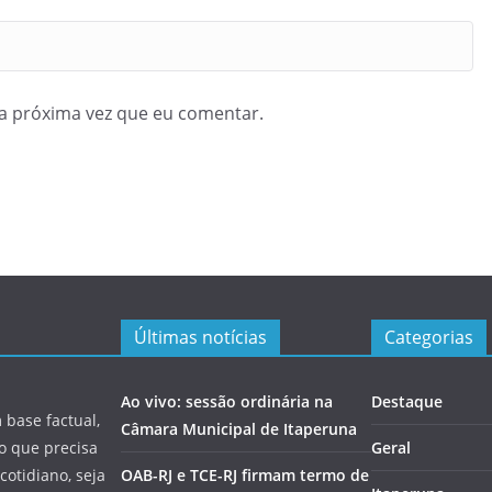
a próxima vez que eu comentar.
Últimas notícias
Categorias
Ao vivo: sessão ordinária na
Destaque
 base factual,
Câmara Municipal de Itaperuna
 o que precisa
Geral
cotidiano, seja
OAB-RJ e TCE-RJ firmam termo de