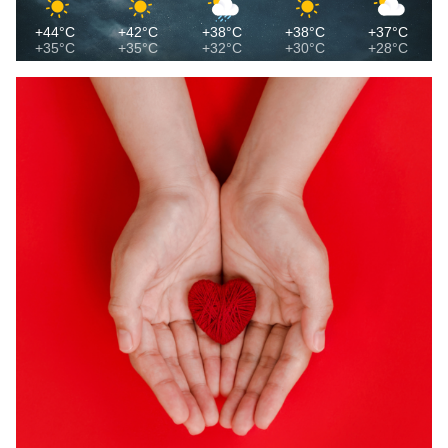
+44°C
+42°C
+38°C
+38°C
+37°C
+35°C
+35°C
+32°C
+30°C
+28°C