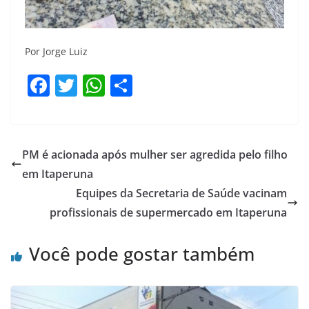
Por Jorge Luiz
F
T
W
S
a
w
h
h
c
itt
at
ar
e
er
s
e
PM é acionada após mulher ser agredida pelo filho
b
A
em Itaperuna
o
p
Equipes da Secretaria de Saúde vacinam
o
p
profissionais de supermercado em Itaperuna
k
Você pode gostar também