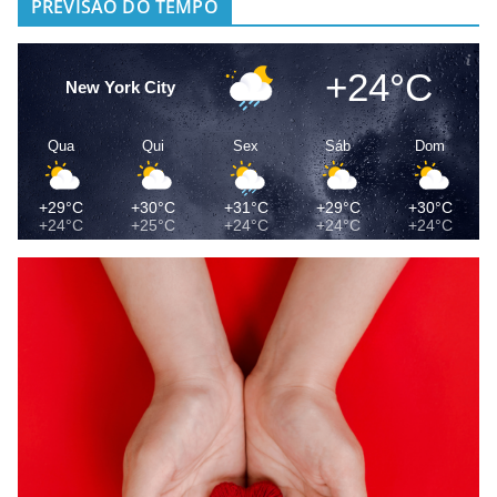
PREVISÃO DO TEMPO
+24°C
New York City
Qua
Qui
Sex
Sáb
Dom
+29°C
+30°C
+31°C
+29°C
+30°C
+24°C
+25°C
+24°C
+24°C
+24°C