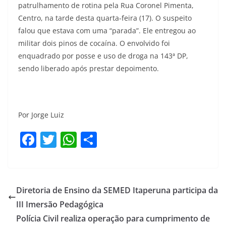
patrulhamento de rotina pela Rua Coronel Pimenta,
Centro, na tarde desta quarta-feira (17). O suspeito
falou que estava com uma “parada”. Ele entregou ao
militar dois pinos de cocaína. O envolvido foi
enquadrado por posse e uso de droga na 143ª DP,
sendo liberado após prestar depoimento.
Por Jorge Luiz
F
T
W
S
a
w
h
h
c
itt
at
ar
e
er
s
e
Diretoria de Ensino da SEMED Itaperuna participa da
b
A
III Imersão Pedagógica
o
p
Polícia Civil realiza operação para cumprimento de