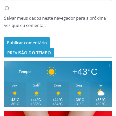
Salvar meus dados neste navegador para a próxima
vez que eu comentar.
PREVISÃO DO TEMPO
+43°C
Tempe
Sex
Sáb
Dom
Seg
Ter
+43°C
+44°C
+44°C
+39°C
+38°C
+36°C
+35°C
+34°C
+31°C
+32°C