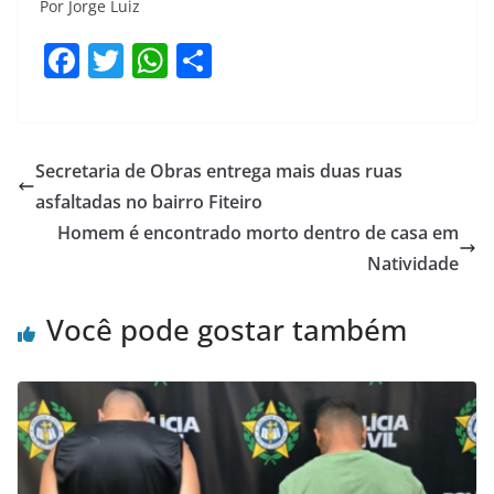
Por Jorge Luiz
F
T
W
S
a
w
h
h
c
itt
at
ar
e
er
s
e
Secretaria de Obras entrega mais duas ruas
b
A
asfaltadas no bairro Fiteiro
o
p
Homem é encontrado morto dentro de casa em
o
p
Natividade
k
Você pode gostar também