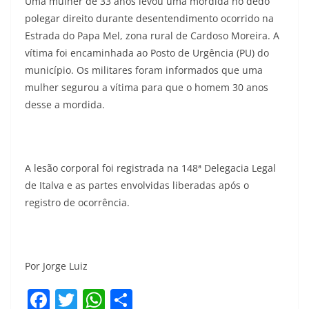
Uma mulher de 33 anos levou uma mordida no dedo
polegar direito durante desentendimento ocorrido na
Estrada do Papa Mel, zona rural de Cardoso Moreira. A
vítima foi encaminhada ao Posto de Urgência (PU) do
município. Os militares foram informados que uma
mulher segurou a vítima para que o homem 30 anos
desse a mordida.
A lesão corporal foi registrada na 148ª Delegacia Legal
de Italva e as partes envolvidas liberadas após o
registro de ocorrência.
Por Jorge Luiz
F
T
W
S