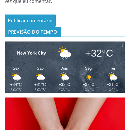
vez que eu comentar.
PREVISÃO DO TEMPO
+32°C
New York City
Sex
Sáb
Dom
Seg
Ter
+34°C
+31°C
+33°C
+32°C
+31°C
+25°C
+25°C
+26°C
+26°C
+24°C