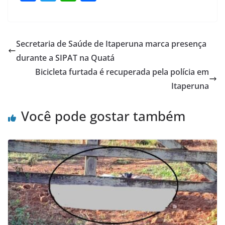
a
w
h
h
c
itt
at
ar
e
er
s
e
Secretaria de Saúde de Itaperuna marca presença
b
A
durante a SIPAT na Quatá
o
p
Bicicleta furtada é recuperada pela polícia em
o
p
Itaperuna
k
Você pode gostar também