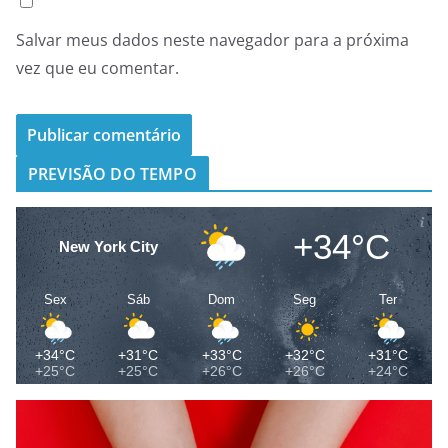
Salvar meus dados neste navegador para a próxima
vez que eu comentar.
PREVISÃO DO TEMPO
+34°C
New York City
Sex
Sáb
Dom
Seg
Ter
+34°C
+31°C
+33°C
+32°C
+31°C
+25°C
+25°C
+26°C
+26°C
+24°C