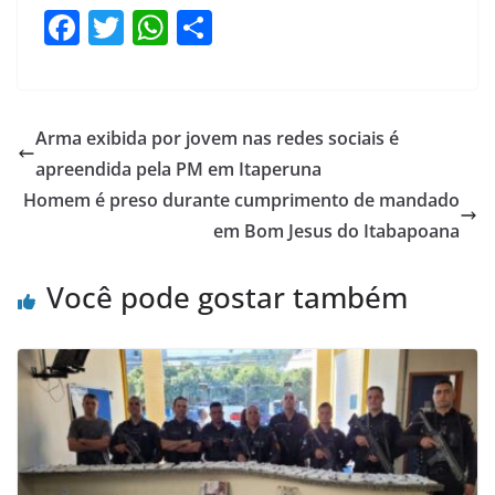
F
T
W
S
a
w
h
h
c
itt
at
ar
e
er
s
e
Arma exibida por jovem nas redes sociais é
b
A
apreendida pela PM em Itaperuna
o
p
Homem é preso durante cumprimento de mandado
o
p
em Bom Jesus do Itabapoana
k
Você pode gostar também