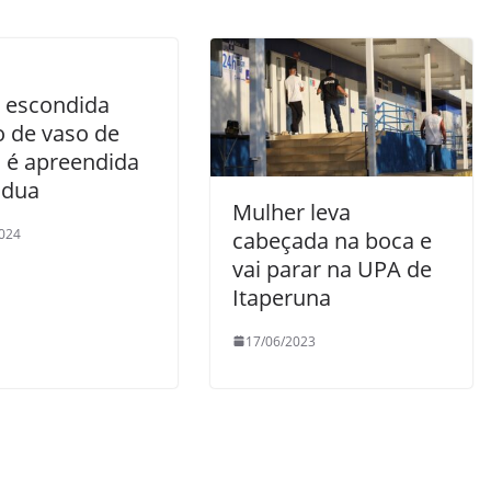
 escondida
o de vaso de
a é apreendida
ádua
Mulher leva
024
cabeçada na boca e
vai parar na UPA de
Itaperuna
17/06/2023