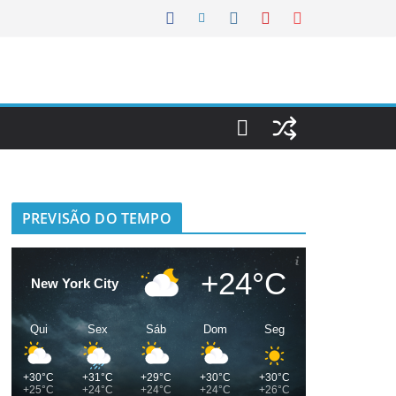
PREVISÃO DO TEMPO
+24°C
New York City
Qui
Sex
Sáb
Dom
Seg
+30°C
+31°C
+29°C
+30°C
+30°C
+25°C
+24°C
+24°C
+24°C
+26°C