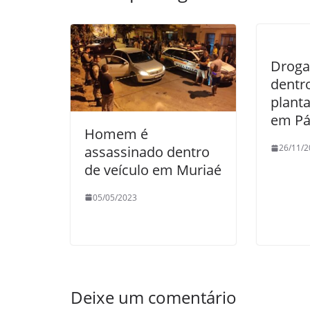
k
Droga
dentr
plant
em P
Homem é
26/11/2
assassinado dentro
de veículo em Muriaé
05/05/2023
Deixe um comentário