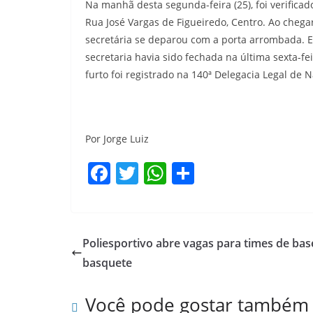
Na manhã desta segunda-feira (25), foi verificad
Rua José Vargas de Figueiredo, Centro. Ao chegar
secretária se deparou com a porta arrombada. E
secretaria havia sido fechada na última sexta-fe
furto foi registrado na 140ª Delegacia Legal de N
Por Jorge Luiz
F
T
W
S
a
w
h
h
c
itt
at
ar
e
er
s
e
Poliesportivo abre vagas para times de bas
b
A
basquete
o
p
Você pode gostar também
o
p