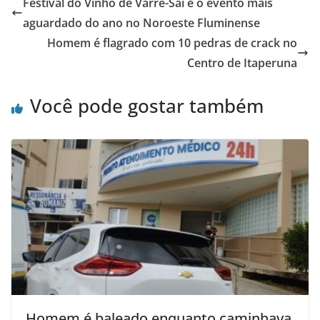
Festival do Vinho de Varre-Sai é o evento mais
b
A
aguardado do ano no Noroeste Fluminense
o
p
Homem é flagrado com 10 pedras de crack no
o
p
Centro de Itaperuna
k
Você pode gostar também
Homem é baleado enquanto caminhava