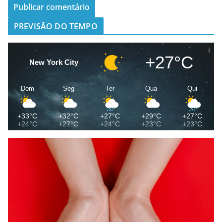
PREVISÃO DO TEMPO
+27°C
New York City
Dom
Seg
Ter
Qua
Qui
+33°C
+32°C
+27°C
+29°C
+27°C
+24°C
+27°C
+24°C
+23°C
+23°C