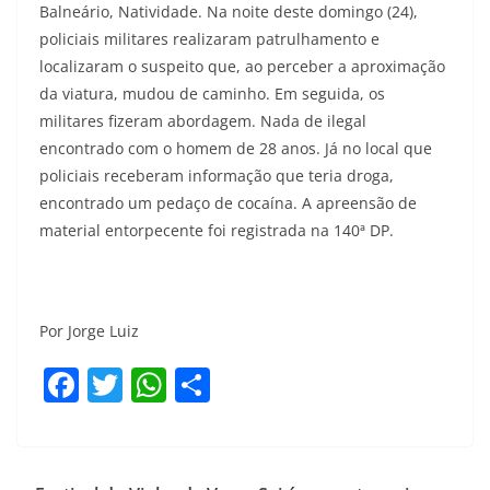
Balneário, Natividade. Na noite deste domingo (24),
policiais militares realizaram patrulhamento e
localizaram o suspeito que, ao perceber a aproximação
da viatura, mudou de caminho. Em seguida, os
militares fizeram abordagem. Nada de ilegal
encontrado com o homem de 28 anos. Já no local que
policiais receberam informação que teria droga,
encontrado um pedaço de cocaína. A apreensão de
material entorpecente foi registrada na 140ª DP.
Por Jorge Luiz
F
T
W
S
a
w
h
h
c
itt
at
ar
e
er
s
e