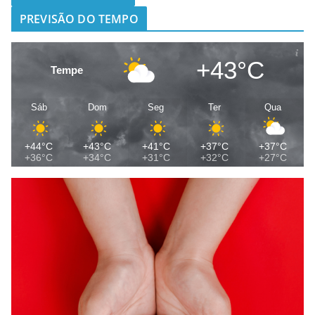
PREVISÃO DO TEMPO
+43°C
Tempe
Sáb
Dom
Seg
Ter
Qua
+44°C
+43°C
+41°C
+37°C
+37°C
+36°C
+34°C
+31°C
+32°C
+27°C