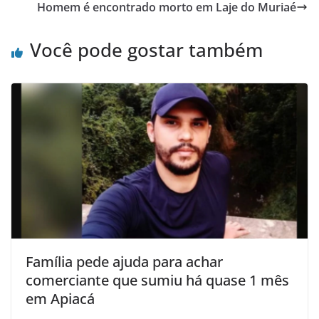
o
p
Homem é encontrado morto em Laje do Muriaé
o
p
Você pode gostar também
k
Família pede ajuda para achar
comerciante que sumiu há quase 1 mês
em Apiacá