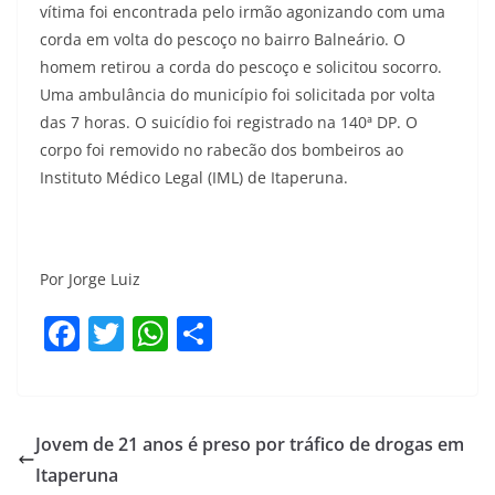
vítima foi encontrada pelo irmão agonizando com uma
corda em volta do pescoço no bairro Balneário. O
homem retirou a corda do pescoço e solicitou socorro.
Uma ambulância do município foi solicitada por volta
das 7 horas. O suicídio foi registrado na 140ª DP. O
corpo foi removido no rabecão dos bombeiros ao
Instituto Médico Legal (IML) de Itaperuna.
Por Jorge Luiz
F
T
W
S
a
w
h
h
c
itt
at
ar
e
er
s
e
Jovem de 21 anos é preso por tráfico de drogas em
b
A
Itaperuna