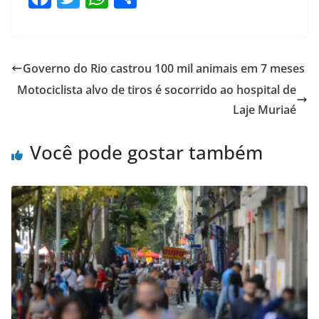
a
w
h
h
c
itt
at
ar
e
er
s
e
Governo do Rio castrou 100 mil animais em 7 meses
b
A
Motociclista alvo de tiros é socorrido ao hospital de
o
p
Laje Muriaé
o
p
Você pode gostar também
k