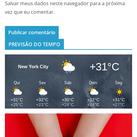
Salvar meus dados neste navegador para a próxima
vez que eu comentar.
PREVISÃO DO TEMPO
+31°C
New York City
Qui
Sex
Sáb
Dom
Seg
+31°C
+32°C
+30°C
+32°C
+31°C
+25°C
+23°C
+24°C
+24°C
+27°C