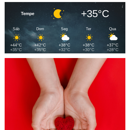
+35°C
Tempe
Sáb
Dom
Seg
Ter
Qua
+44°C
+42°C
+38°C
+38°C
+37°C
+35°C
+35°C
+32°C
+30°C
+28°C