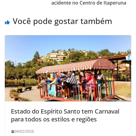
o
p
acidente no Centro de Itaperuna
k
Você pode gostar também
Estado do Espírito Santo tem Carnaval
para todos os estilos e regiões
04/02/2026