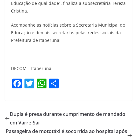
Educação de qualidade”, finaliza a subsecretária Tereza
Cristina.
Acompanhe as notícias sobre a Secretaria Municipal de
Educação e demais secretarias pelas redes sociais da
Prefeitura de Itaperuna!
DECOM – Itaperuna
F
T
W
S
a
w
h
h
c
itt
at
ar
e
er
s
e
Dupla é presa durante cumprimento de mandado
b
A
em Varre-Sai
o
p
Passageira de mototáxi é socorrida ao hospital após