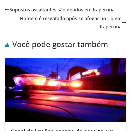
e
er
s
e
Supostos assaltantes são detidos em Itaperuna
b
A
Homem é resgatado após se afogar no rio em
o
p
Itaperuna
o
p
Você pode gostar também
k