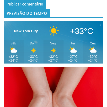
PREVISÃO DO TEMPO
+33°C
New York City
Sáb
Dom
Seg
Ter
Qua
+32°C
+33°C
+32°C
+27°C
+30°C
+24°C
+24°C
+27°C
+24°C
+24°C