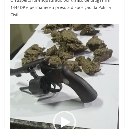
O suspeito foi enquadrado por tráfico de drogas na
144ª DP e permaneceu preso à disposição da Polícia
Civil.
Tocador
de
vídeo