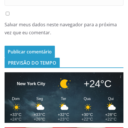
Salvar meus dados neste navegador para a próxima
vez que eu comentar.
PREVISÃO DO TEMPO
+24°C
New York City
Dom
Seg
Ter
Qua
Qui
+33°C
+33°C
+32°C
+30°C
+28°C
+24°C
+26°C
+23°C
+22°C
+22°C