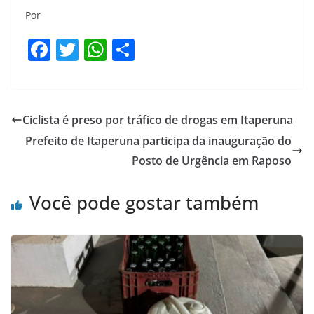
Por
F
T
W
S
a
w
h
h
c
itt
at
ar
e
er
s
e
Ciclista é preso por tráfico de drogas em Itaperuna
b
A
Prefeito de Itaperuna participa da inauguração do
o
p
Posto de Urgência em Raposo
o
p
Você pode gostar também
k