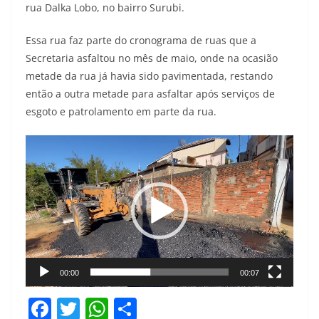
rua Dalka Lobo, no bairro Surubi.
Essa rua faz parte do cronograma de ruas que a
Secretaria asfaltou no mês de maio, onde na ocasião
metade da rua já havia sido pavimentada, restando
então a outra metade para asfaltar após serviços de
esgoto e patrolamento em parte da rua.
Tocador
de
vídeo
00:00
00:07
F
T
W
S