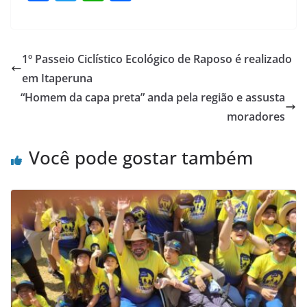
a
w
h
h
c
itt
at
ar
e
er
s
e
1º Passeio Ciclístico Ecológico de Raposo é realizado
b
A
em Itaperuna
o
p
“Homem da capa preta” anda pela região e assusta
o
p
moradores
k
Você pode gostar também