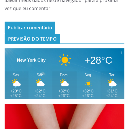
Salvar meus dados neste navegador para a próxima
vez que eu comentar.
PREVISÃO DO TEMPO
+28°C
New York City
Sex
Sáb
Dom
Seg
Ter
+29°C
+32°C
+32°C
+32°C
+31°C
+25°C
+24°C
+26°C
+26°C
+24°C