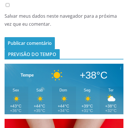
Salvar meus dados neste navegador para a próxima
vez que eu comentar.
PREVISÃO DO TEMPO
+38°C
Tempe
Sex
Sáb
Dom
Seg
Ter
+43°C
+44°C
+44°C
+39°C
+38°C
+36°C
+35°C
+34°C
+31°C
+32°C