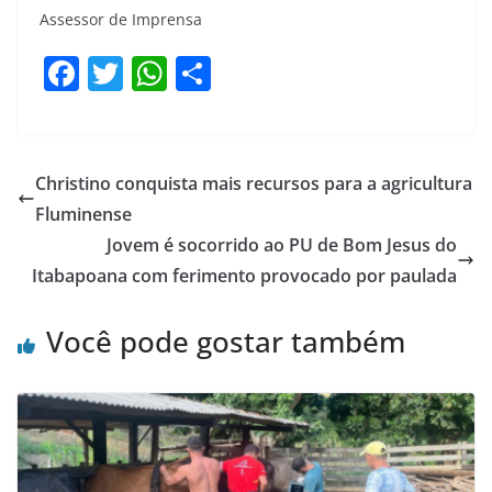
Assessor de Imprensa
F
T
W
S
a
w
h
h
c
itt
at
ar
e
er
s
e
Christino conquista mais recursos para a agricultura
b
A
Fluminense
o
p
Jovem é socorrido ao PU de Bom Jesus do
o
p
Itabapoana com ferimento provocado por paulada
k
Você pode gostar também