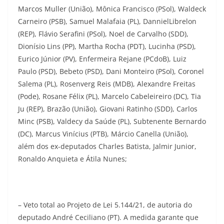
Marcos Muller (União), Mônica Francisco (PSol), Waldeck
Carneiro (PSB), Samuel Malafaia (PL), DannielLibrelon
(REP), Flávio Serafini (PSol), Noel de Carvalho (SDD),
Dionísio Lins (PP), Martha Rocha (PDT), Lucinha (PSD),
Eurico Júnior (PV), Enfermeira Rejane (PCdoB), Luiz
Paulo (PSD), Bebeto (PSD), Dani Monteiro (PSol), Coronel
Salema (PL), Rosenverg Reis (MDB), Alexandre Freitas
(Pode), Rosane Félix (PL), Marcelo Cabeleireiro (DC), Tia
Ju (REP), Brazão (União), Giovani Ratinho (SDD), Carlos
Minc (PSB), Valdecy da Saúde (PL), Subtenente Bernardo
(DC), Marcus Vinícius (PTB), Márcio Canella (União),
além dos ex-deputados Charles Batista, Jalmir Junior,
Ronaldo Anquieta e Átila Nunes;
– Veto total ao Projeto de Lei 5.144/21, de autoria do
deputado André Ceciliano (PT). A medida garante que