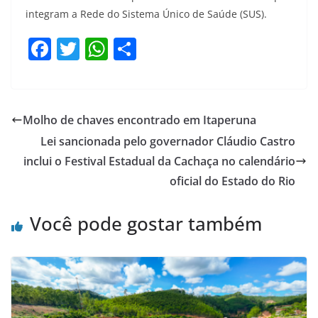
integram a Rede do Sistema Único de Saúde (SUS).
F
T
W
S
a
w
h
h
c
itt
at
ar
e
er
s
e
Molho de chaves encontrado em Itaperuna
b
A
Lei sancionada pelo governador Cláudio Castro
o
p
inclui o Festival Estadual da Cachaça no calendário
o
p
oficial do Estado do Rio
k
Você pode gostar também