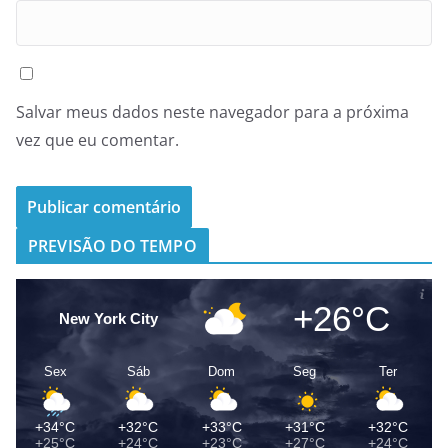
Salvar meus dados neste navegador para a próxima
vez que eu comentar.
PREVISÃO DO TEMPO
+26°C
New York City
Sex
Sáb
Dom
Seg
Ter
+34°C
+32°C
+33°C
+31°C
+32°C
+25°C
+24°C
+23°C
+27°C
+24°C